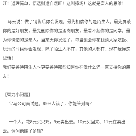
旺！道理简单，悟透财运自然旺！这叫捧场！这就是富人的思维！
马云说：做了销售后你会发现，最先相信你的是陌生人。最先屏蔽
你的是好朋友，最先删除你的是酒肉朋友，最看不起你的是同学，最
为你惋惜的是亲人。当某天你发达了，每当聚会你花钱请大家吃饭、
玩乐的时候你会发现：除了陌生人不在，其他的人都在…现在我懂这
些话！
我们要善待陌生人～更要善待那些知道你在做什么还一直支持你的朋
友！
【智力小问题】
宝马公司面试题。99%人错了，你能答对吗？
一个人，花8元买只鸡。9元卖出去。10元买回来、11元在卖出
去。请问他赚了多钱？