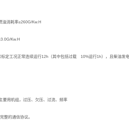
油消耗率≤260G/Kw.H
0G/Kw.H
能以标定工况正常连续运行12h（其中包括过载 10%运行1h），且柴油
：
、主要用机组，过压、欠压、过流、频率
提供完整的通信协议。