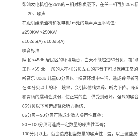
柴油发电机组在25%的三相对称负载下，在任一相再加25
20、噪声
在距机组柴油机和发电机1m处的噪声声压平均值:
≤250KW >250KW
≤102db(A) ≤108db(A)
噪音标准:
睡眠 <45db 居民区的环境噪音，白天不能超过50分贝，夜间应
工作 <65 db 一般的人在40分贝左右的声音下可以保
听音乐 80db 儿童80分贝以上噪音环境中生活，造成聋哑
在80分贝以上的环 境里，会引起情绪烦躁、听力下降。噪
和胃肠的蠕动会减弱，使正常的血 供受到破坏。强烈的噪
85分贝以下可造成轻微听力损伤；
85分贝－90分贝可造成少数人噪声性耳聋；
90－100分贝可造成一定数量的噪声性耳聋；
100分贝以上，就会造成相当数量的噪声性耳聋，以上这些