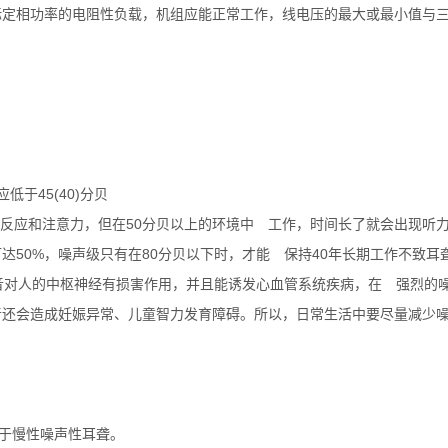
%标定相功率的电阻性负载，机组应能正常工作，线电压的最大或最小值与三
低于45(40)分贝
持正常的反应和注意力，但在50分贝以上的环境中 工作，时间长了就会出现
者可达50%，噪声级只有在80分贝以下时，才能 保持40年长期工作不致
音对人的中枢神经有损害作用，并且能诱发心血管系统疾病，在 强烈的
音还会造成妊娠异常、儿童智力发育障碍。所以，日常生活中要尽量减少
属于慢性噪声性耳聋。