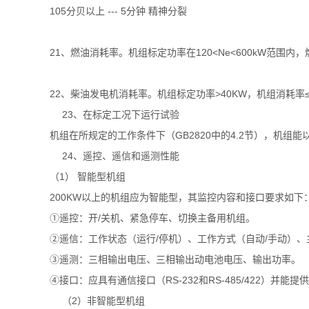
105分贝以上 --- 5分钟 精神分裂
21、燃油消耗率。机组标定功率在120<Ne<600kW范围内，燃
22、柴油发电机消耗率。机组标定功率>40KW，机组消耗率≤3.
23、在标定工况下运行试验
机组在所规定的工作条件下（GB2820中的4.2节），机组
24、遥控、遥信和遥测性能
（1） 智能型机组
200KW以上的机组应为智能型，其监控内容和接口要求如下
①遥控：开/关机、紧急停车、切换主备用机组。
②遥信：工作状态（运行/停机）、工作方式（自动/手动）
③遥测：三相输出电压、三相输出动电池电压、输出功率。
④接口：应具有通信接口（RS-232和RS-485/422）并能
（2）非智能型机组