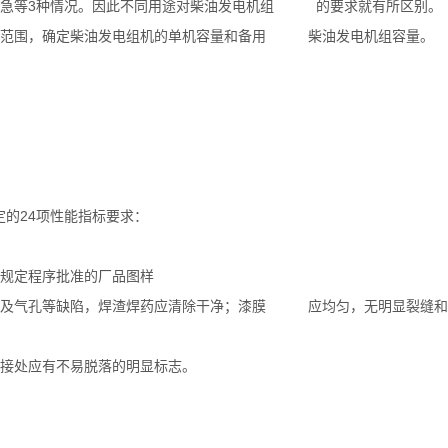
和应急等3种情况。因此不同用途对柴油发电机组 的要求就有所区别。
变化范围，确定柴油发电组机的单机容量和备用 柴油发电机组容量。
的24项性能指标要求：
合规定程序批准的厂品图样
夹渣及气孔等缺陷，焊渣焊药应清除干净；漆膜 应均匀，无明显裂缝和
连接处应有不易脱落的明显标志。