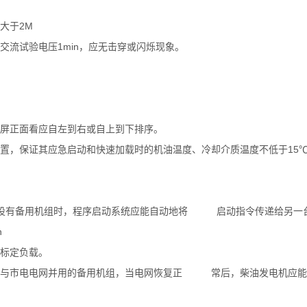
大于2M
交流试验电压1min，应无击穿或闪烁现象。
屏正面看应自左到右或自上到下排序。
置，保证其应急启动和快速加载时的机油温度、冷却介质温度不低于15
。
号；设有备用机组时，程序启动系统应能自动地将 启动指令传递给另一
n
%标定负载。
对于与市电电网并用的备用机组，当电网恢复正 常后，柴油发电机应能