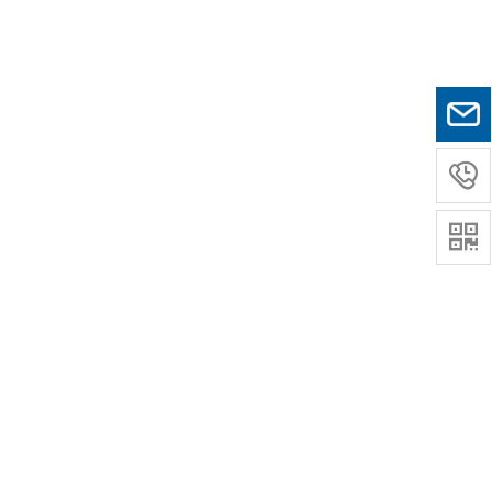
。

