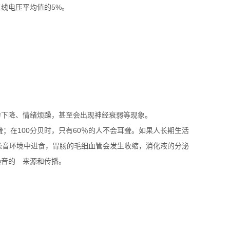
线电压平均值的5%。
听力下降、情绪烦躁，甚至会出现神经衰弱等现象。
耳聋；在100分贝时，只有60％的人不会耳聋。如果人长期生活
噪音环境中进食，胃肠的毛细血管会发生收缩，消化液的分泌
噪音的 来源和传播。