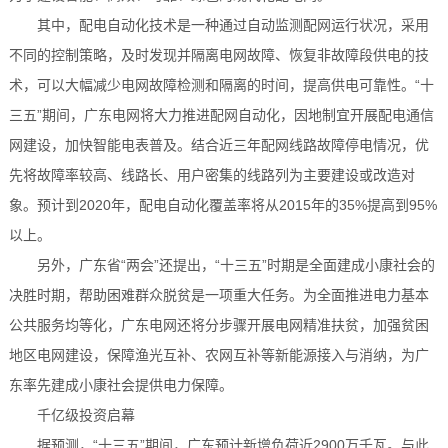
其中，配电自动化技术是一种通过自动监测配网运行状况，采用
不同的控制策略，及时发现并隔离电网故障、恢复非故障段供电的技
术，可以大幅减少电网故障检测和隔离的时间，提高供电可靠性。“十
三五”期间，广东电网将大力推进配网自动化，因地制宜开展配电通信
网建设，加快智能电表普及。结合近三年配网线路故障停电情况，优
先将故障率较高、线路长、用户密集的线路列为主要建设或改造对
象。预计到2020年，配电自动化覆盖率将从2015年的35%提高到95%
以上。
另外，广东省“两会”还提出，“十三五”时期是全面建成小康社会的
决胜时期，帮助困难群众脱贫是一项重大任务。为全面推进电力基本
公共服务均等化，广东电网还将分步骤开展电网精准扶贫，加强贫困
地区电网建设，保障渔光互补、农网互补等新能源接入与消纳，为广
东率先建成小康社会提供电力保障。
千亿级投资启幕
据预测，“十三五”期间，广东预计新增负荷近2900万千瓦。与此