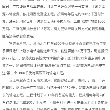
同时，广东能源自给率较低，且珠三角环保容量十分有限，土地等资
源非常宝贵。依托滇西北直流工程，按照每年送电约200亿千瓦时计
算，珠三角地区每年可减少煤炭消耗640万吨、二氧化碳排放量1600
万吨、二氧化硫排放量12.3万吨，有力促进经济发展方式的转变和地
区经济持续健康发展。
官方资料显示，滇西北至广东±800千伏特高压直流输电工程主要
承担澜沧江上游水电站电能送出任务，输送容量500万千瓦，动态投资
约222亿元。是落实国务院大气污染防治行动计划的12条重点输电通
道之一，是国务院保证经济“稳增长”重点工程，也是南方电网“西电东
送”第三个±800千伏特高压直流输电工程。
该工程起点位于云南大理州，线路途径云南、贵州、广西、广东
四省区，落点位于广东深圳，线路全长1928公里，是南方电网线路最
长的输电工程。工程计划于2017年具备送电能力，建成后每年可向广
东输送清洁电量200亿千瓦时，不仅有利于进一步提高澜沧江上游梯级
水电站电力外送能力，消纳云南水电，同时可缓解珠三角地区日益严